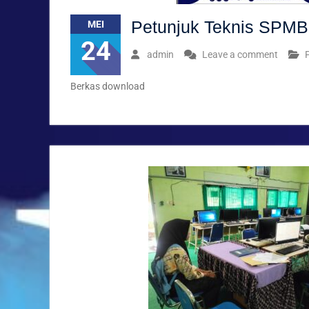
Petunjuk Teknis SPMB
MEI
24
admin
Leave a comment
Berkas download