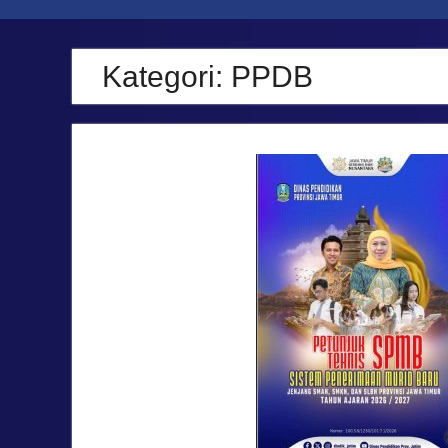
melalui Review E-KSP Tahun Pelajaran
2026/2027 di SMAN 1 Kenduruan
Meneguhkan Disiplin dan Kepedulian:
Kategori:
PPDB
Upacara Bendera SMAN 1 Kenduruan
Angkat Tema Kebersihan dan Ketertiban
Sekolah
“Syawal Menyatukan Hati: Harmoni
Silaturahmi dalam Halal Bihalal Keluarga
Besar SMAN 1 Kenduruan 1447 H”
Festival Ramadan Double Track SMAN 1
Kenduruan, Latih Jiwa Wirausaha dan
Kreativitas Siswa
Meneguhkan Iman, Menguatkan
Kepedulian: Pesantren Ramadhan 1447 H
/ 2026 SMAN 1 Kenduruan Tuban