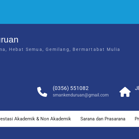
uruan
ma, Hebat Semua, Gemilang, Bermartabat Mulia
(0356) 551082
J
smankenduruan@gmail.com
restasi Akademik & Non Akademik
Sarana dan Prasarana
Pr