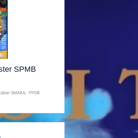
oster SPMB
Kabar SMAKA
,
PPDB