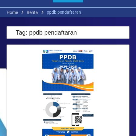
SMAN 1 KENDURUAN –
TUBAN Resmi Buka MPLS
ppdb pendaftaran
Home
Berita
Ramah TP. 2026/2027:
Menyambut Peserta Didik
dengan Hangat,
Tag:
ppdb pendaftaran
Membangun Karakter Sejak
Hari Pertama
Prestasi Membanggakan!
SMAN 1 Kenduruan Raih
Juara 1 dan Juara 3 dalam
Lomba Vlog Edukasi
Bertema Kedaulatan
Pangan
Menguatkan Budaya Mutu
Pendidikan melalui Review
E-KSP Tahun Pelajaran
2026/2027 di SMAN 1
Kenduruan
Meneguhkan Disiplin dan
Kepedulian: Upacara
Bendera SMAN 1