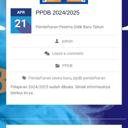
Kenduruan Angkat Tema
Kebersihan dan Ketertiban
PPDB 2024/2025
APR
Sekolah
21
“Syawal Menyatukan Hati:
Harmoni Silaturahmi dalam
Pendaftaran Peserta Didik Baru Tahun
Halal Bihalal Keluarga
Besar SMAN 1 Kenduruan
admin
1447 H”
Festival Ramadan Double
Leave a comment
Track SMAN 1 Kenduruan,
Latih Jiwa Wirausaha dan
PPDB
Kreativitas Siswa
Pendaftaran siswa baru
,
ppdb pendaftaran
Pelajaran 2024/2025 sudah dibuka. Simak informasinya
berikut ini ya..