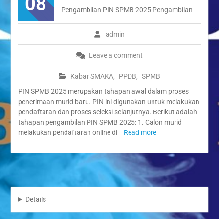
08
Kenduruan Angkat Tema
Pengambilan PIN SPMB 2025 Pengambilan
Kebersihan dan Ketertiban
Sekolah
“Syawal Menyatukan Hati:
admin
Harmoni Silaturahmi dalam
Halal Bihalal Keluarga
Leave a comment
Besar SMAN 1 Kenduruan
1447 H”
Kabar SMAKA
,
PPDB
,
SPMB
Festival Ramadan Double
PIN SPMB 2025 merupakan tahapan awal dalam proses
Track SMAN 1 Kenduruan,
penerimaan murid baru. PIN ini digunakan untuk melakukan
Latih Jiwa Wirausaha dan
pendaftaran dan proses seleksi selanjutnya. Berikut adalah
Kreativitas Siswa
tahapan pengambilan PIN SPMB 2025: 1. Calon murid
melakukan pendaftaran online di
Read more
Details