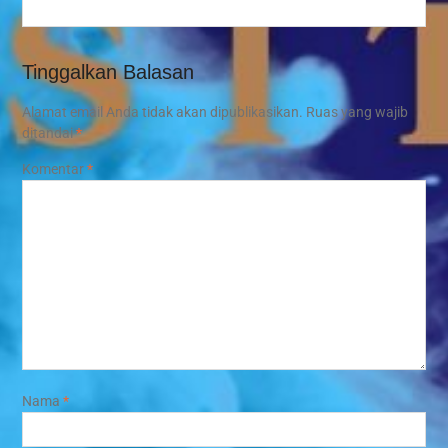
Tinggalkan Balasan
Alamat email Anda tidak akan dipublikasikan.
Ruas yang wajib
ditandai
*
Komentar
*
Nama
*