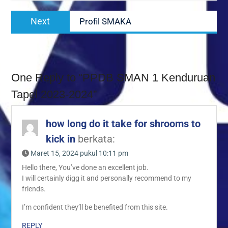
Navigasi
Next
Next
Profil SMAKA
pos
post:
One Reply to “PPDB SMAN 1 Kenduruan
Tapel 2023-2024”
how long do it take for shrooms to
kick in
berkata:
Maret 15, 2024 pukul 10:11 pm
Hello there, You’ve done an excellent job.
I will certainly digg it and personally recommend to my
friends.
I’m confident they’ll be benefited from this site.
REPLY