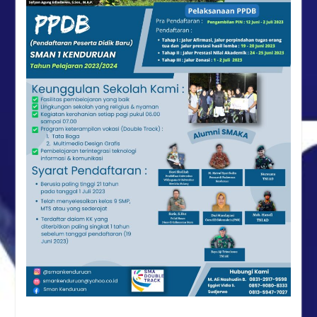
Kenduruan Angkat Tema
Kebersihan dan Ketertiban
Sekolah
“Syawal Menyatukan Hati:
Harmoni Silaturahmi dalam
Halal Bihalal Keluarga
Besar SMAN 1 Kenduruan
1447 H”
Festival Ramadan Double
Track SMAN 1 Kenduruan,
Latih Jiwa Wirausaha dan
Kreativitas Siswa