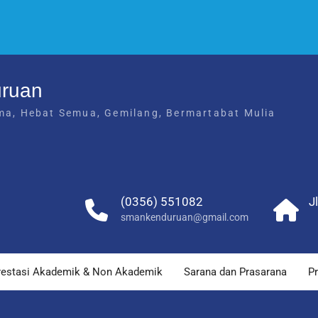
uruan
ma, Hebat Semua, Gemilang, Bermartabat Mulia
(0356) 551082
J
smankenduruan@gmail.com
restasi Akademik & Non Akademik
Sarana dan Prasarana
Pr