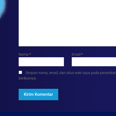
Nama
*
Email
*
Simpan nama, email, dan situs web saya pada peramban
berikutnya.