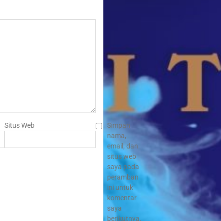
Situs Web
Simpan
nama,
email, dan
situs web
saya pada
peramban
ini untuk
komentar
saya
berikutnya.