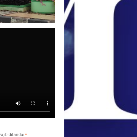
ajib ditandai
*