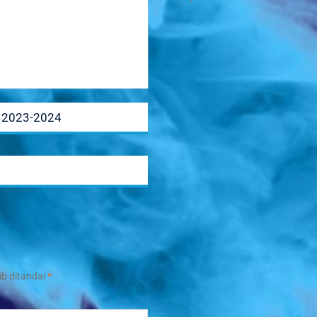
 2023-2024
ib ditandai
*