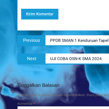
Navigasi
Previous
Previous
PPDB SMAN 1 Kenduruan Tapel
pos
post:
Next
Next
UJI COBA OSN-K SMA 2024
post:
Tinggalkan Balasan
Alamat email Anda tidak akan dipublikasikan.
Ruas yang waj
Komentar
*