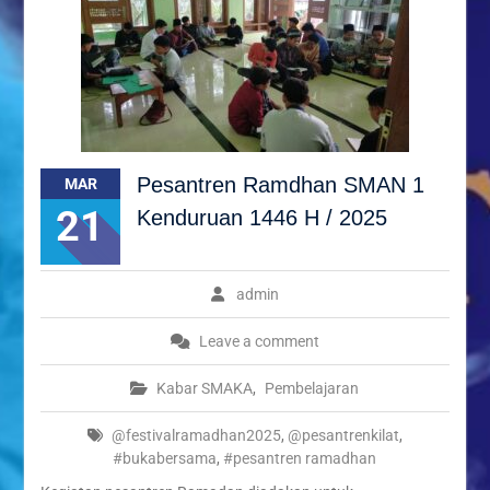
Pesantren Ramdhan SMAN 1
MAR
21
Kenduruan 1446 H / 2025
admin
Leave a comment
Kabar SMAKA
,
Pembelajaran
@festivalramadhan2025
,
@pesantrenkilat
,
#bukabersama
,
#pesantren ramadhan