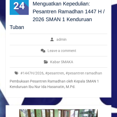
Kenduruan Angkat Tema
24
Menguatkan Kepedulian:
Kebersihan dan Ketertiban
Pesantren Ramadhan 1447 H /
Sekolah
“Syawal Menyatukan Hati:
2026 SMAN 1 Kenduruan
Harmoni Silaturahmi dalam
Tuban
Halal Bihalal Keluarga
Besar SMAN 1 Kenduruan
admin
1447 H”
Festival Ramadan Double
Track SMAN 1 Kenduruan,
Leave a comment
Latih Jiwa Wirausaha dan
Kreativitas Siswa
Kabar SMAKA
#1447H/2026
,
#pesantren
,
#pesantren ramadhan
Pembukaan Pesantren Ramadhan oleh Kepala SMAN 1
Kenduruan Ibu Nur Ida Hasanatin, M.Pd.