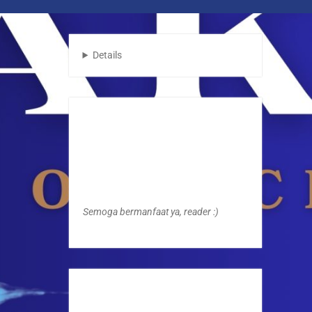
Details
Semoga bermanfaat ya, reader :)