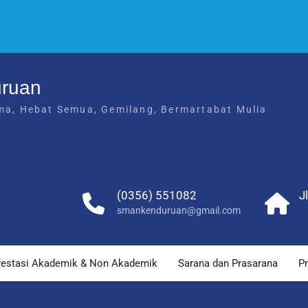
uruan
ma, Hebat Semua, Gemilang, Bermartabat Mulia
(0356) 551082
J
smankenduruan@gmail.com
restasi Akademik & Non Akademik
Sarana dan Prasarana
Pr