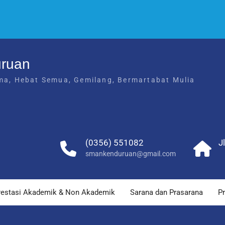
uruan
ma, Hebat Semua, Gemilang, Bermartabat Mulia
(0356) 551082
J
smankenduruan@gmail.com
restasi Akademik & Non Akademik
Sarana dan Prasarana
Pr