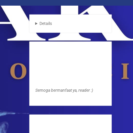
Details
Semoga bermanfaat ya, reader :)