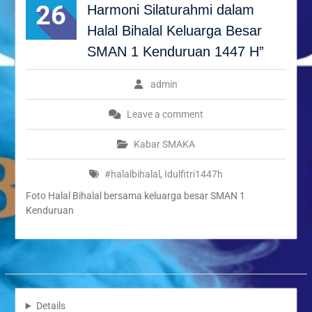
Halal Bihalal Keluarga
26
Harmoni Silaturahmi dalam
Besar SMAN 1 Kenduruan
Halal Bihalal Keluarga Besar
1447 H”
Festival Ramadan Double
SMAN 1 Kenduruan 1447 H”
Track SMAN 1 Kenduruan,
Latih Jiwa Wirausaha dan
admin
Kreativitas Siswa
Meneguhkan Iman,
Leave a comment
Menguatkan Kepedulian:
Pesantren Ramadhan 1447
Kabar SMAKA
H / 2026 SMAN 1
Kenduruan Tuban
#halalbihalal
,
Idulfitri1447h
Foto Halal Bihalal bersama keluarga besar SMAN 1
Kenduruan
Details