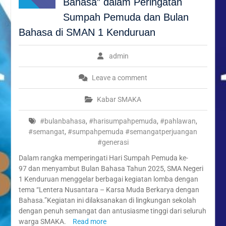
Bahasa” dalam Peringatan
Kenduruan Angkat Tema
Kebersihan dan Ketertiban
Sumpah Pemuda dan Bulan
Sekolah
Bahasa di SMAN 1 Kenduruan
“Syawal Menyatukan Hati:
Harmoni Silaturahmi dalam
Halal Bihalal Keluarga
admin
Besar SMAN 1 Kenduruan
1447 H”
Leave a comment
Festival Ramadan Double
Track SMAN 1 Kenduruan,
Kabar SMAKA
Latih Jiwa Wirausaha dan
Kreativitas Siswa
#bulanbahasa
,
#harisumpahpemuda
,
#pahlawan
,
#semangat
,
#sumpahpemuda #semangatperjuangan
#generasi
Dalam rangka memperingati Hari Sumpah Pemuda ke-
97 dan menyambut Bulan Bahasa Tahun 2025, SMA Negeri
1 Kenduruan menggelar berbagai kegiatan lomba dengan
tema “Lentera Nusantara – Karsa Muda Berkarya dengan
Bahasa.”Kegiatan ini dilaksanakan di lingkungan sekolah
dengan penuh semangat dan antusiasme tinggi dari seluruh
warga SMAKA.
Read more