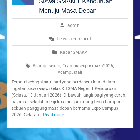
Siswa SMAN 1 Kenduruan
Kenduruan Angkat Tema
Kebersihan dan Ketertiban
Menuju Masa Depan
Sekolah
“Syawal Menyatukan Hati:
admin
Harmoni Silaturahmi dalam
Halal Bihalal Keluarga
Leave a comment
Besar SMAN 1 Kenduruan
1447 H”
Kabar SMAKA
Festival Ramadan Double
Track SMAN 1 Kenduruan,
#campusexpo
,
#campusexposmaka2026
,
Latih Jiwa Wirausaha dan
#campusfair
Kreativitas Siswa
Terpatri sebagai satu hari yang berdenyut kuat dalam
ingatan siswa-siswi kelas XII SMA Negeri 1 Kenduruan
(Selasa, 13 Januari 2026). Di bawah langit pagi yang cerah,
halaman sekolah menjelma menjadi ruang temu harapan—
sebuah panggung masa depan bernama Expo Campus
2026. Gelaran
Read more