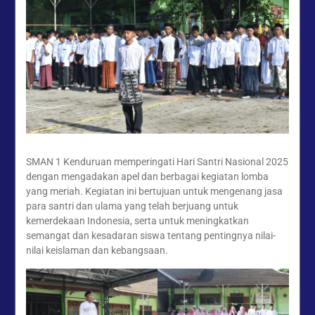
Kenduruan Angkat Tema
Kebersihan dan Ketertiban
Sekolah
“Syawal Menyatukan Hati:
Harmoni Silaturahmi dalam
Halal Bihalal Keluarga
Besar SMAN 1 Kenduruan
1447 H”
Festival Ramadan Double
Track SMAN 1 Kenduruan,
Latih Jiwa Wirausaha dan
SMAN 1 Kenduruan memperingati Hari Santri Nasional 2025
Kreativitas Siswa
dengan mengadakan apel dan berbagai kegiatan lomba
yang meriah. Kegiatan ini bertujuan untuk mengenang jasa
para santri dan ulama yang telah berjuang untuk
kemerdekaan Indonesia, serta untuk meningkatkan
semangat dan kesadaran siswa tentang pentingnya nilai-
nilai keislaman dan kebangsaan.