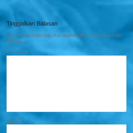
Tinggalkan Balasan
Alamat email Anda tidak akan dipublikasikan.
Ruas yang wajib
ditandai
*
Komentar
*
Nama
*