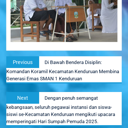
Navigasi
Previous
Previous
Di Bawah Bendera Disiplin:
pos
post:
Komandan Koramil Kecamatan Kenduruan Membina
Generasi Emas SMAN 1 Kenduruan
Next
Next
Dengan penuh semangat
post:
kebangsaan, seluruh pegawai instansi dan siswa-
siswi se-Kecamatan Kenduruan mengikuti upacara
memperingati Hari Sumpah Pemuda 2025.