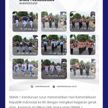
Halal Bihalal Keluarga
Besar SMAN 1 Kenduruan
1447 H”
Festival Ramadan Double
Track SMAN 1 Kenduruan,
Latih Jiwa Wirausaha dan
Kreativitas Siswa
Meneguhkan Iman,
Menguatkan Kepedulian:
Pesantren Ramadhan 1447
H / 2026 SMAN 1
Kenduruan Tuban
SMAN 1 Kenduruan turut memeriahkan Hari Kemerdekaan
Republik Indonesia ke-80 dengan mengikuti kegiatan gerak
jalan. Kegiatan ini diikuti oleh siswa-siswi SMAN 1