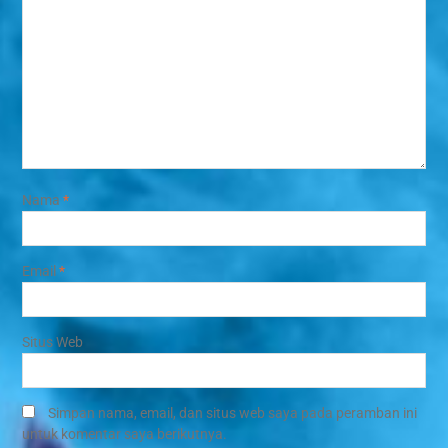
Nama
*
Email
*
Situs Web
Simpan nama, email, dan situs web saya pada peramban ini
untuk komentar saya berikutnya.