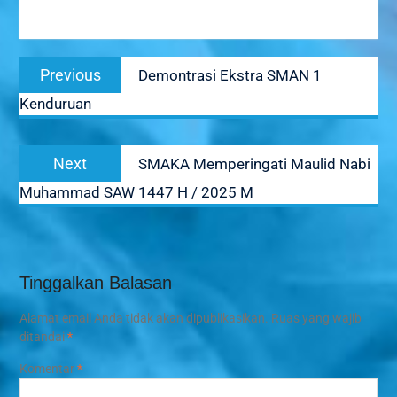
Navigasi
Previous
Previous
Demontrasi Ekstra SMAN 1
pos
post:
Kenduruan
Next
Next
SMAKA Memperingati Maulid Nabi
post:
Muhammad SAW 1447 H / 2025 M
Tinggalkan Balasan
Alamat email Anda tidak akan dipublikasikan.
Ruas yang wajib
ditandai
*
Komentar
*