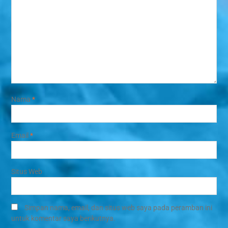
Nama
*
Email
*
Situs Web
Simpan nama, email, dan situs web saya pada peramban ini
untuk komentar saya berikutnya.