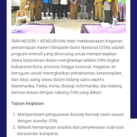
Kenduruan Angkat Tema
Kebersihan dan Ketertiban
Sekolah
“Syawal Menyatukan Hati:
Harmoni Silaturahmi dalam
Halal Bihalal Keluarga
Besar SMAN 1 Kenduruan
SMA NEGERI 1 KENDURUAN telah melaksanakan Kegiatan
1447 H”
pemantapan materi Olimpiade Sains Nasional (OSN) adalah
Festival Ramadan Double
program intensif yang dirancang untuk mempersiapkan
Track SMAN 1 Kenduruan,
siswa berprestasi dalam menghadapi seleksi OSN tingkat
Latih Jiwa Wirausaha dan
kabupaten/kota, provinsi, hingga nasional. Kegiatan ini
Kreativitas Siswa
bertujuan untuk meningkatkan pemahaman, keterampilan,
dan daya saing siswa dalam bidang sains seperti
Matematika, Fisika, Kimia, Biologi, Informatika, dan bidang
lainnya sesuai dengan cabang OSN yang diikuti.
Tujuan Kegiatan:
Memperdalam penguasaan konsep-konsep sains sesuai
dengan standar OSN.
Melatih kemampuan analisis dan penyelesaian soal-soal
berstandar kompetisi.