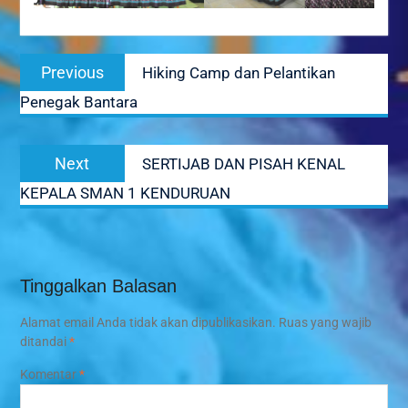
Navigasi
Previous
Previous
Hiking Camp dan Pelantikan
pos
post:
Penegak Bantara
Next
Next
SERTIJAB DAN PISAH KENAL
post:
KEPALA SMAN 1 KENDURUAN
Tinggalkan Balasan
Alamat email Anda tidak akan dipublikasikan.
Ruas yang wajib
ditandai
*
Komentar
*